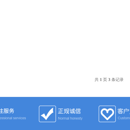
共
1
页
3
条记录