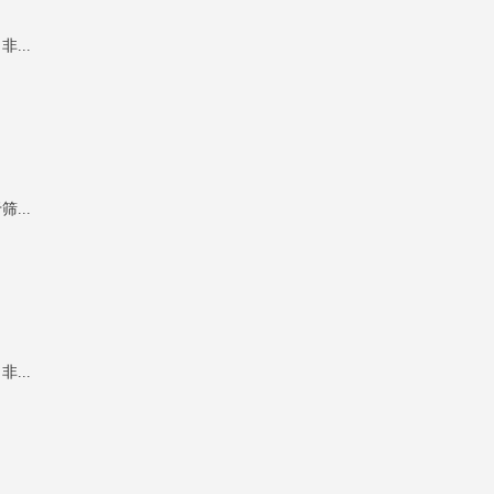
...
...
...