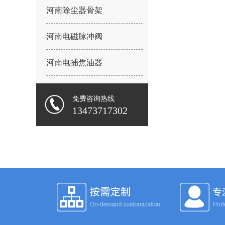
河南除尘器骨架
河南电磁脉冲阀
河南电捕焦油器
免费咨询热线
13473717302