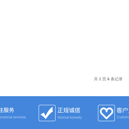
共
1
页
6
条记录