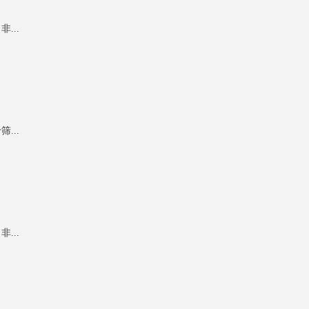
...
...
...