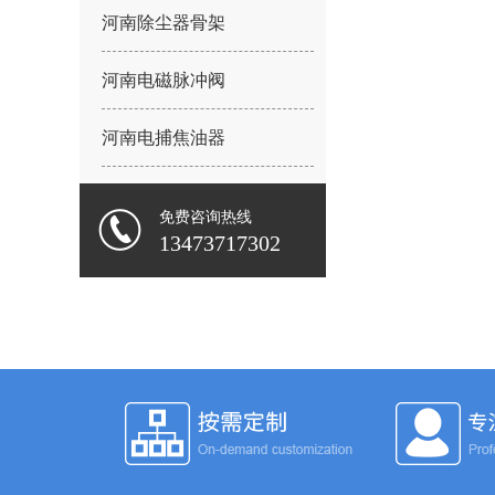
河南除尘器骨架
河南电磁脉冲阀
河南电捕焦油器
免费咨询热线
13473717302